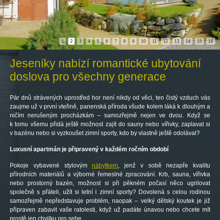
1
2
3
4
5
6
7
8
9
10
11
12
13
14
15
16
Jeseníky nabízí romantické ubytování
doslova pro všechny generace
Pár dnů strávených uprostřed hor není nikdy od věci, ten čistý vzduch vás
zaujme už v první vteřině, panenská příroda všude kolem láká k dlouhým a
ničím nerušeným procházkám – samozřejmě nejen ve dvou. Když se
k tomu všemu přidá ještě možnost zajít do sauny nebo vířivky, zaplavat si
v bazénu nebo si vyzkoušet zimní sporty, kdo by vlastně ještě odolával?
Luxusní apartmán je připravený v každém ročním období
Pokoje vybavené stylovým
nábytkem
, jenž v sobě nezapře kvalitu
přírodních materiálů a výborné řemeslné zpracování. Krb, sauna, vířivka
nebo prostorný bazén, možnost si při pěkném počasí něco ugrilovat
společně s přáteli, užít si letní i zimní sporty? Dovolená s celou rodinou
samozřejmě nepředstavuje problém, naopak – velký dětský koutek je již
připraven zabavit vaše ratolesti, když už padáte únavou nebo chcete mít
prostě jen chvilku pro sebe…