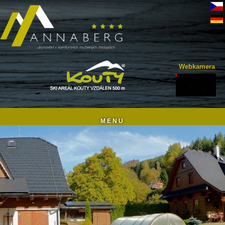
Webkamera
M E N U