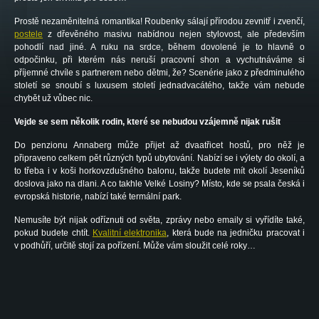
Prostě nezaměnitelná romantika! Roubenky sálají přírodou zevnitř i zvenčí,
postele
z dřevěného masivu nabídnou nejen stylovost, ale především
pohodlí nad jiné. A ruku na srdce, během dovolené je to hlavně o
odpočinku, při kterém nás neruší pracovní shon a vychutnáváme si
příjemné chvíle s partnerem nebo dětmi, že? Scenérie jako z předminulého
století se snoubí s luxusem století jednadvacátého, takže vám nebude
chybět už vůbec nic.
Vejde se sem několik rodin, které se nebudou vzájemně nijak rušit
Do penzionu Annaberg může přijet až dvaatřicet hostů, pro něž je
připraveno celkem pět různých typů ubytování. Nabízí se i výlety do okolí, a
to třeba i v koši horkovzdušného balonu, takže budete mít okolí Jeseníků
doslova jako na dlani. A co takhle Velké Losiny? Místo, kde se psala česká i
evropská historie, nabízí také termální park.
Nemusíte být nijak odříznuti od světa, zprávy nebo emaily si vyřídíte také,
pokud budete chtít.
Kvalitní elektronika
, která bude na jedničku pracovat i
v podhůří, určitě stojí za pořízení. Může vám sloužit celé roky…