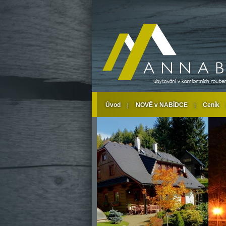
Úvod
NOVĚ v NABÍDCE
Ceník