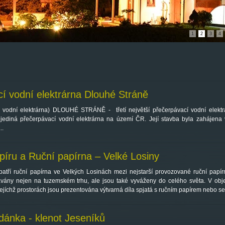
1
2
3
4
í vodní elektrárna Dlouhé Stráně
 vodní elektrárna) DLOUHÉ STRÁNĚ - třetí největší přečerpávací vodní elektrá
 jediná přečerpávací vodní elektrárna na území ČR. Její stavba byla zahájena
..
ru a Ruční papírna – Velké Losiny
tří ruční papírna ve Velkých Losinách mezi nejstarší provozované ruční papírn
ávány nejen na tuzemském trhu, ale jsou také vyváženy do celého světa. V obj
v jejíchž prostorách jsou prezentována výtvarná díla spjatá s ručním papírem nebo s
dánka - klenot Jeseníků