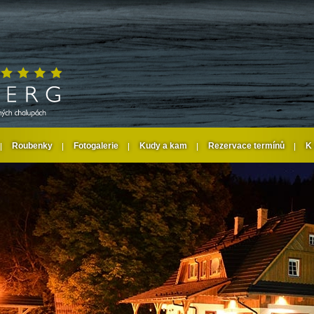
Roubenky
Fotogalerie
Kudy a kam
Rezervace termínů
K