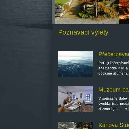
Poznávací výlety
Přečerpávac
PVE (Přečerpávací
energetické dílo a
dočasně utlumena .
Muzeum papí
V současné době pa
výrobky jsou prod
zřízena i galerie, 
Karlova Stu