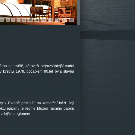
5
6
7
8
9
10
11
12
13
14
15
16
rna na světě, zároveň nejrozsáhlejší vodní
 v květnu 1978, počátkem 80.let byla stavba
y v Evropě pracující na komerční bázi. Její
ektu papírny je kromě Muzea ručního papíru
e zdejším regionem.