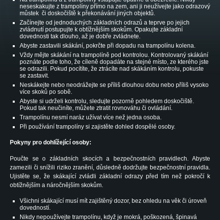
neseskakujte z trampolíny přímo na zem, ani ji neužívejte jako odrazový
můstek či doskočiště k překonávání jiných objektů.
Začínejte od jednoduchých základních odrazů a teprve po jejich
zvládnutí postupujte k obtížnějším skokům. Opakujte základní
dovednosti tak dlouho, až je dobře zvládnete.
Abyste zastavili skákání, pokrčte při dopadu na trampolínu kolena.
Vždy mějte skákání na trampolíně pod kontrolou. Kontrolovaný skákání
poznáte podle toho, že cíleně dopadáte na stejné místo, ze kterého jste
se odrazili. Pokud pocítíte, že ztrácíte nad skákáním kontrolu, pokuste
se zastavit.
Neskákejte nebo neodrážejte se příliš dlouhou dobu nebo příliš vysoko
více skoků po sobě.
Abyste si udrželi kontrolu, sledujte pozorně pohledem doskočiště.
Pokud tak neučiníte, můžete ztratit rovnováhu či ovládání.
Trampolínu nesmí naráz užívat více než jedna osoba.
Při používání trampolíny si zajistěte dohled dospělé osoby.
Pokyny pro dohlížející osoby:
Poučte se o základních skocích a bezpečnostních pravidlech. Abyste
zamezili či snížili riziko zranění, důsledně dodržujte bezpečnostní pravidla.
Ujistěte se, že skákající zvládli základní odrazy před tím než pokročí k
obtížnějším a náročnějším skokům.
Všichni skákající musí mít zajištěný dozor, bez ohledu na věk či úroveň
dovedností.
Nikdy nepoužívejte trampolínu, když je mokrá, poškozená, špinavá