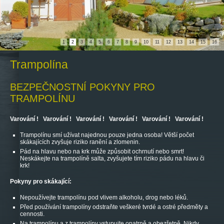
1
2
3
4
5
6
7
8
9
10
11
12
13
14
15
16
Trampolína
BEZPEČNOSTNÍ POKYNY PRO
TRAMPOLÍNU
Varování ! Varování ! Varování ! Varování ! Varování ! Varování !
Trampolínu smí užívat najednou pouze jedna osoba! Větší počet
skákajících zvyšuje riziko ranění a zlomenin.
Pád na hlavu nebo na krk může způsobit ochrnutí nebo smrt!
Neskákejte na trampolíně salta, zvyšujete tím riziko pádu na hlavu či
krk!
Pokyny pro skákající:
Nepoužívejte trampolínu pod vlivem alkoholu, drog nebo léků.
Před používání trampolíny odstraňte veškeré tvrdé a ostré předměty a
cennosti.
Na trampolínu a z trampolíny vstupujte opatrně a obezřetně. Nikdy