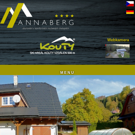
Webkamera
M E N U