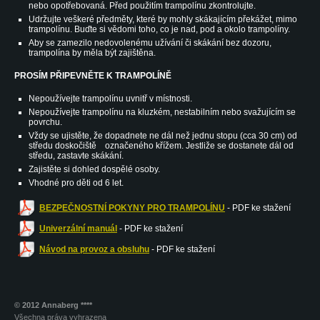
nebo opotřebovaná. Před použitím trampolínu zkontrolujte.
Udržujte veškeré předměty, které by mohly skákajícím překážet, mimo
trampolínu. Buďte si vědomi toho, co je nad, pod a okolo trampolíny.
Aby se zamezilo nedovolenému užívání či skákání bez dozoru,
trampolína by měla být zajištěna.
PROSÍM PŘIPEVNĚTE K TRAMPOLÍNĚ
Nepoužívejte trampolínu uvnitř v místnosti.
Nepoužívejte trampolínu na kluzkém, nestabilním nebo svažujícím se
povrchu.
Vždy se ujistěte, že dopadnete ne dál než jednu stopu (cca 30 cm) od
středu doskočiště označeného křížem. Jestliže se dostanete dál od
středu, zastavte skákání.
Zajistěte si dohled dospělé osoby.
Vhodné pro děti od 6 let.
BEZPEČNOSTNÍ POKYNY PRO TRAMPOLÍNU
- PDF ke stažení
Univerzální manuál
- PDF ke stažení
Návod na provoz a obsluhu
- PDF ke stažení
© 2012 Annaberg ****
Všechna práva vyhrazena